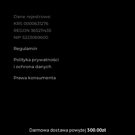
Dane rejestrowe:
KRS 0000631276
REGON 365211435
NIP 5223069600
Regulamin
Polityka prywatności
i ochrona danych
Prawa konsumenta
Copyright © KAWA SP. Z O.O. | Projekt
NO.ONE
Darmowa dostawa powyżej
300.00
zł