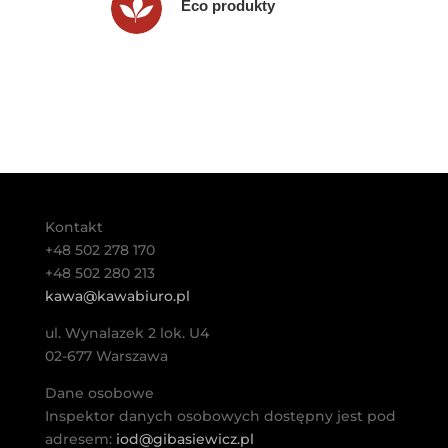
Eco produkty
Kontakt
+48 502 278 170
+48 502 280 213
kawa@kawabiuro.pl
ul. Wynalazek 2 lok. U4
02-677 Warszawa
Dane osobowe
Inspektor danych osobowych dostępny jest pod
adresem:
iod@gibasiewicz.pl